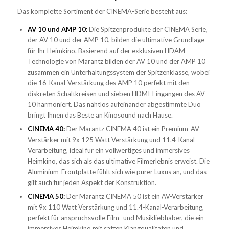
Das komplette Sortiment der CINEMA-Serie besteht aus:
AV 10 und AMP 10:
Die Spitzenprodukte der CINEMA Serie,
der AV 10 und der AMP 10, bilden die ultimative Grundlage
für Ihr Heimkino. Basierend auf der exklusiven HDAM-
Technologie von Marantz bilden der AV 10 und der AMP 10
zusammen ein Unterhaltungssystem der Spitzenklasse, wobei
die 16-Kanal-Verstärkung des AMP 10 perfekt mit den
diskreten Schaltkreisen und sieben HDMI-Eingängen des AV
10 harmoniert. Das nahtlos aufeinander abgestimmte Duo
bringt Ihnen das Beste an Kinosound nach Hause.
CINEMA 40:
Der Marantz CINEMA 40 ist ein Premium-AV-
Verstärker mit 9x 125 Watt Verstärkung und 11.4-Kanal-
Verarbeitung, ideal für ein vollwertiges und immersives
Heimkino, das sich als das ultimative Filmerlebnis erweist. Die
Aluminium-Frontplatte fühlt sich wie purer Luxus an, und das
gilt auch für jeden Aspekt der Konstruktion.
CINEMA 50:
Der Marantz CINEMA 50 ist ein AV-Verstärker
mit 9x 110 Watt Verstärkung und 11.4-Kanal-Verarbeitung,
perfekt für anspruchsvolle Film- und Musikliebhaber, die ein
immersives Heimkino mit satten Klangqualitäten und