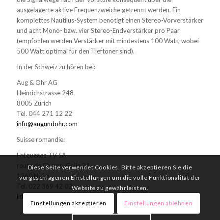
ausgelagerte aktive Frequenzweiche getrennt werden. Ein
komplettes Nautilus-System benötigt einen Stereo-Vorverstärker
und acht Mono- bzw. vier Stereo-Endverstärker pro Paar
(empfohlen werden Verstärker mit mindestens 100 Watt, wobei
500 Watt optimal für den Tieftöner sind).
In der Schweiz zu hören bei:
Aug & Ohr AG
Heinrichstrasse 248
8005 Zürich
Tel. 044 271 12 22
info@augundohr.com
Suisse romandie:
Fréquence TV SA
route de Champ-Colin 2A
Diese Seite verwendet Cookies. Bitte akzeptieren Sie die
1260 Nyon
vorgeschlagenen Einstellungen um die volle Funktionalität der
Tel. 022 369 42 02
Website zu gewährleisten.
info@frequence-tv.ch
Einstellungen akzeptieren
Einstellungen ablehnen