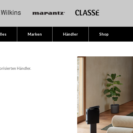
lles
Marken
Händler
Shop
orisierten Händler.