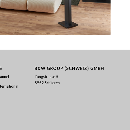
S
B&W GROUP (SCHWEIZ) GMBH
annel
Ifangstrasse 5
8952 Schlieren
ernational