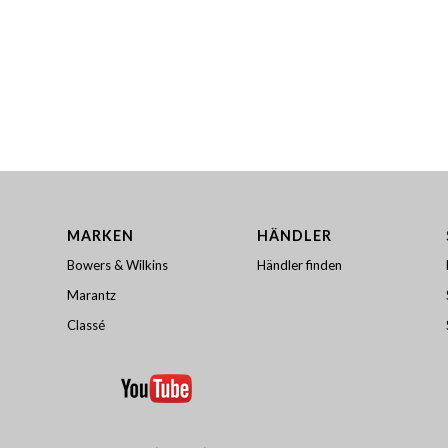
MARKEN
HÄNDLER
Bowers & Wilkins
Händler finden
Marantz
Classé