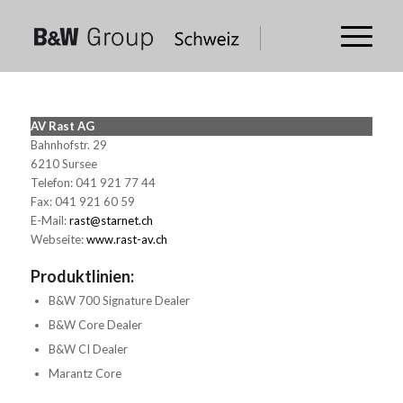
AV Rast AG
Bahnhofstr. 29
6210 Sursee
Telefon: 041 921 77 44
Fax: 041 921 60 59
E-Mail:
rast@starnet.ch
Webseite:
www.rast-av.ch
Produktlinien:
B&W 700 Signature Dealer
B&W Core Dealer
B&W CI Dealer
Marantz Core