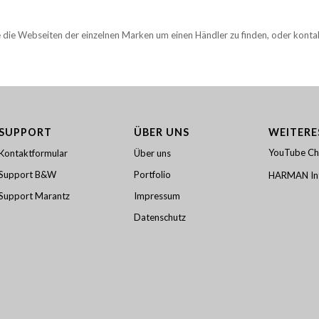
e die Webseiten der einzelnen Marken um einen Händler zu finden, oder konta
SUPPORT
ÜBER UNS
WEITERE
YouTube Ch
Kontaktformular
Über uns
Support B&W
Portfolio
HARMAN Int
Support Marantz
Impressum
Datenschutz