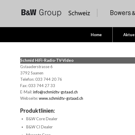
Home
Aktue
Schmid HiFi-Radio-TV-Video
Gstaaderstrasse 6
3792 Saanen
Telefon: 033 744 20 76
Fax: 033 744 27 33
E-Mail:
info@schmidtv-gstaad.ch
Webseite:
www.schmidtv-gstaad.ch
Produktlinien:
B&W Core Dealer
B&W CI Dealer