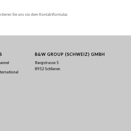
ktieren Sie uns via dem Kontaktformular.
S
B&W GROUP (SCHWEIZ) GMBH
annel
Ifangstrasse 5
8952 Schlieren
ernational