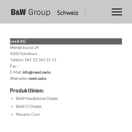
ceed AG
Wengistrasse 24
4500 Solothurn
Telefon: 041 32 365 51 51
Fax: -
E-Mail:
info@ceed.swiss
Webseite:
ceed.swiss
Produktlinien:
B&W Headphone Dealer
B&W CI Dealer
Marantz Core