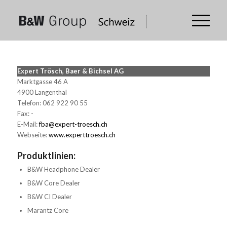
Expert Trösch, Baer & Bichsel AG
Marktgasse 46 A
4900 Langenthal
Telefon: 062 922 90 55
Fax: -
E-Mail:
fba@expert-troesch.ch
Webseite:
www.experttroesch.ch
Produktlinien:
B&W Headphone Dealer
B&W Core Dealer
B&W CI Dealer
Marantz Core