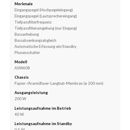
Merkmale
Eingangspegel (Hochpegeleingang)
Eingangspegel (Lautsprechereingang)
Tiefpassfilterfrequenz
Tiefpassfilterumgehung (nur Eingang)
Bassanhebung
Bassabsenkungsabgleich
Automatische Erfassung ein/Standby
Phasenschalter
Modell
ASW608
Chassis
Papier-/Aramidfaser-Langhub-Membran (ø 200 mm)
Ausgangsleistung
200 W
Leistungsaufnahme im Betrieb
40 W
Leistungsaufnahme im Standby
0,5 W