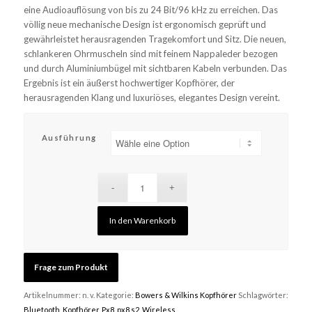
eine Audioauflösung von bis zu 24 Bit/96 kHz zu erreichen. Das
völlig neue mechanische Design ist ergonomisch geprüft und
gewährleistet herausragenden Tragekomfort und Sitz. Die neuen,
schlankeren Ohrmuscheln sind mit feinem Nappaleder bezogen
und durch Aluminiumbügel mit sichtbaren Kabeln verbunden. Das
Ergebnis ist ein äußerst hochwertiger Kopfhörer, der
herausragenden Klang und luxuriöses, elegantes Design vereint.
Ausführung
In den Warenkorb
Artikelnummer:
n. v.
Kategorie:
Bowers & Wilkins Kopfhörer
Schlagwörter:
Bluetooth
,
Kopfhörer
,
Px8
,
px8 s2
,
Wireless