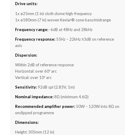
Drive units:
1x ø25mm (1 in) cloth dome high-frequency
1x ø180mm (7 in) woven Kevlar® cone bass/midrange
Frequency range:
-6dB at 48Hz and 28kHz
Frequency response:
55Hz – 22kHz ±3dB on reference
axis
Dispersion:
Within 2dB of reference response
Horizontal: over 60º arc
Vertical: over 10º arc
Sensitivity:
92dB spl (2.83V, 1m)
Nominal impedance:
8Ω (minimum 4.6Ω)
Recommended amplifier power:
50W – 120W into 8Ω on
unclipped programme
Dimensions:
Height: 305mm (12 in)