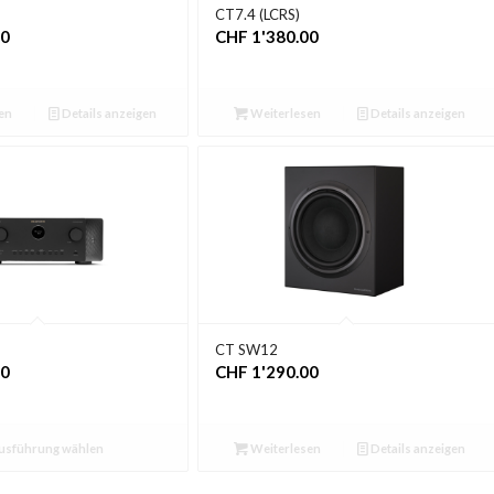
CT7.4 (LCRS)
00
CHF
1'380.00
en
Details anzeigen
Weiterlesen
Details anzeigen
CT SW12
00
CHF
1'290.00
usführung wählen
Weiterlesen
Details anzeigen