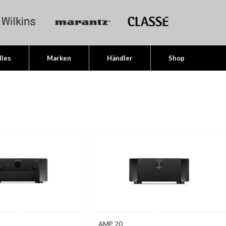
lles
Marken
Händler
Shop
AMP 20