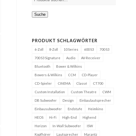
Suche
PRODUKT SCHLAGWÖRTER
6-Zoll
8-Zoll
10 Series
600 S3
700 S3
700 S3 Signature
Audio
AV-Receiver
Bluetooth
Bower & Wilkins
Bowers & Wilkins
CCM
CD-Player
CD-Spieler
CINEMA
Classé
CT700
Custom Installation
Custom Theatre
CWM
DB Subwoofer
Design
Einbaulautsprecher
Einbausubwoofer
Endstufe
Heimkino
HEOS
Hi-Fi
High-End
Highend
Horizon
In-Wall Subwoofer
ISW
Kopfhörer
Lautsprecher
Marantz