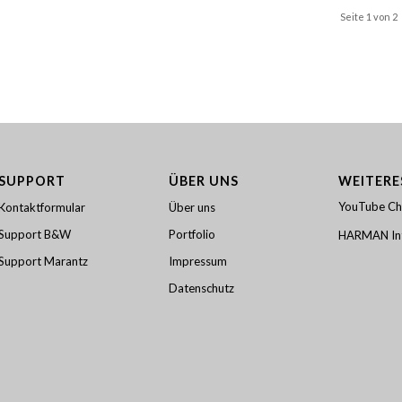
Seite 1 von 2
SUPPORT
ÜBER UNS
WEITERE
YouTube Ch
Kontaktformular
Über uns
Support B&W
Portfolio
HARMAN Int
Support Marantz
Impressum
Datenschutz