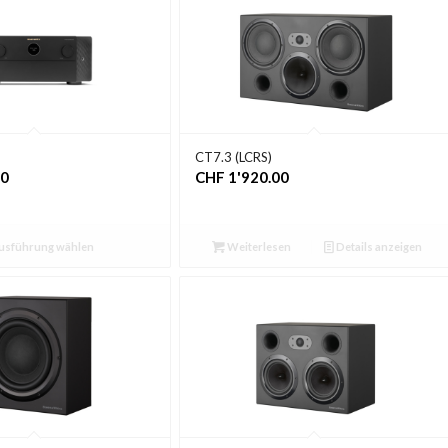
CT7.3 (LCRS)
00
CHF
1'920.00
usführung wählen
Weiterlesen
Details anzeigen