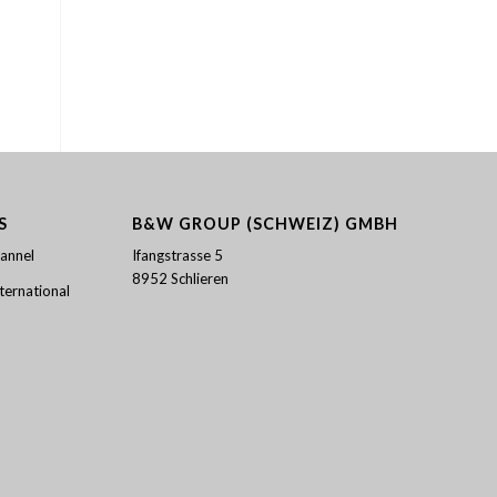
S
B&W GROUP (SCHWEIZ) GMBH
annel
Ifangstrasse 5
8952 Schlieren
ernational