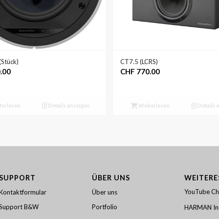
Stück)
CT7.5 (LCRS)
.00
CHF
770.00
erlesen
Details anzeigen
Weiterlesen
Details 
SUPPORT
ÜBER UNS
WEITERE
YouTube Ch
Kontaktformular
Über uns
Support B&W
Portfolio
HARMAN Int