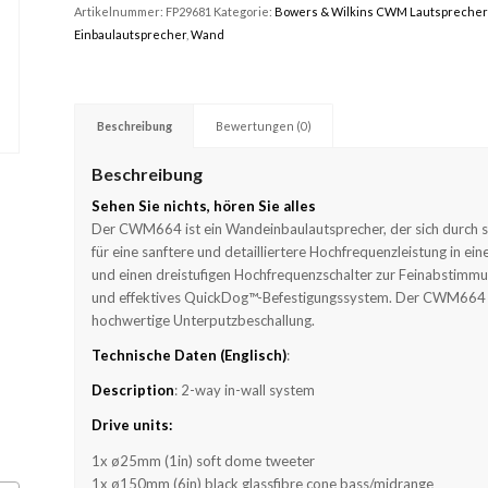
Artikelnummer:
FP29681
Kategorie:
Bowers & Wilkins CWM Lautsprecher
Einbaulautsprecher
,
Wand
Beschreibung
Bewertungen (0)
Beschreibung
Sehen Sie nichts, hören Sie alles
Der CWM664 ist ein Wandeinbaulautsprecher, der sich durch 
für eine sanftere und detailliertere Hochfrequenzleistung in 
und einen dreistufigen Hochfrequenzschalter zur Feinabstimmung
und effektives QuickDog™-Befestigungssystem. Der CWM664 ist
hochwertige Unterputzbeschallung.
Technische Daten (Englisch)
:
Description
: 2-way in-wall system
Drive units:
1x ø25mm (1in) soft dome tweeter
1x ø150mm (6in) black glassfibre cone bass/midrange