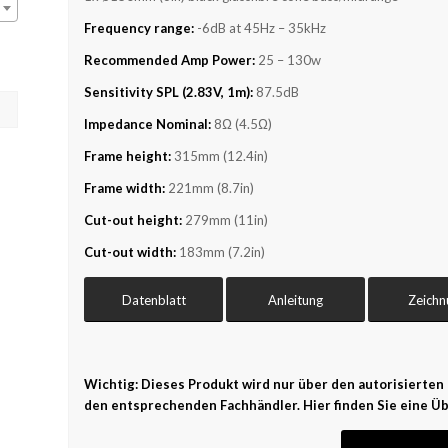
Frequency range:
-6dB at 45Hz – 35kHz
Recommended Amp Power:
25 – 130w
Sensitivity SPL (2.83V, 1m):
87.5dB
Impedance Nominal:
8Ω (4.5Ω)
Frame height:
315mm (12.4in)
Frame width:
221mm (8.7in)
Cut-out height:
279mm (11in)
Cut-out width:
183mm (7.2in)
Datenblatt
Anleitung
Zeichn
Wichtig: Dieses Produkt wird nur über den autorisierten 
den entsprechenden Fachhändler. Hier finden Sie eine Üb