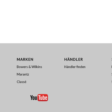
MARKEN
HÄNDLER
Bowers & Wilkins
Händler finden
Marantz
Classé