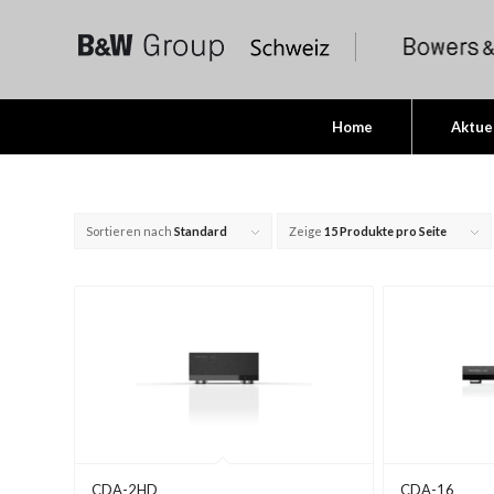
Home
Aktue
Sortieren nach
Standard
Zeige
15 Produkte pro Seite
CDA-2HD
CDA-16