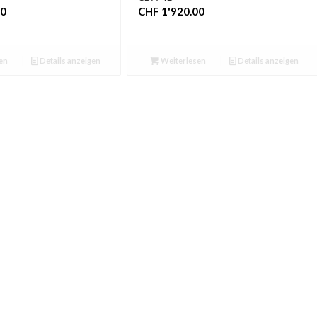
00
CHF
1'920.00
en
Details anzeigen
Weiterlesen
Details anzeigen