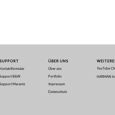
SUPPORT
ÜBER UNS
WEITERE
YouTube Ch
Kontaktformular
Über uns
Support B&W
Portfolio
HARMAN Int
Support Marantz
Impressum
Datenschutz