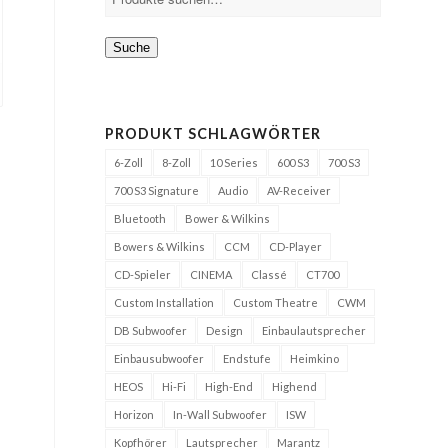
Suche
PRODUKT SCHLAGWÖRTER
6-Zoll
8-Zoll
10 Series
600 S3
700 S3
700 S3 Signature
Audio
AV-Receiver
Bluetooth
Bower & Wilkins
Bowers & Wilkins
CCM
CD-Player
CD-Spieler
CINEMA
Classé
CT700
Custom Installation
Custom Theatre
CWM
DB Subwoofer
Design
Einbaulautsprecher
Einbausubwoofer
Endstufe
Heimkino
HEOS
Hi-Fi
High-End
Highend
Horizon
In-Wall Subwoofer
ISW
Kopfhörer
Lautsprecher
Marantz