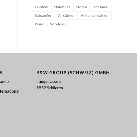
Outdoor
Standfuss
Stereo
Streamer
Subwoofer
Verstärker
Verteilverstärker
Wand
Wireless
S
B&W GROUP (SCHWEIZ) GMBH
annel
Ifangstrasse 5
8952 Schlieren
ernational