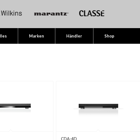
lles
Marken
Händler
Shop
CDA-4D