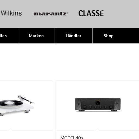
lles
Marken
Händler
Shop
MODEL 40n