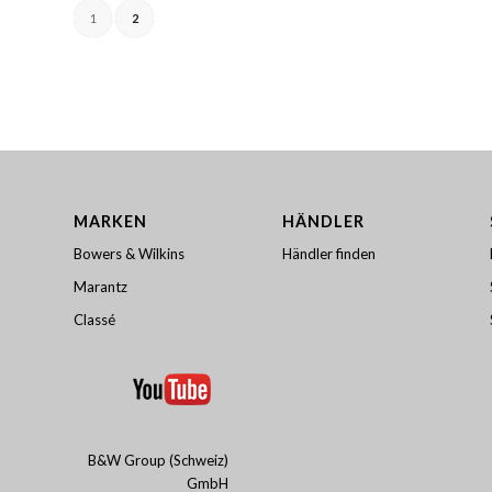
1
2
MARKEN
HÄNDLER
Bowers & Wilkins
Händler finden
Marantz
Classé
B&W Group (Schweiz)
GmbH