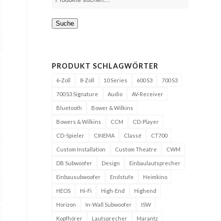
Suche
PRODUKT SCHLAGWÖRTER
6-Zoll
8-Zoll
10 Series
600 S3
700 S3
700 S3 Signature
Audio
AV-Receiver
Bluetooth
Bower & Wilkins
Bowers & Wilkins
CCM
CD-Player
CD-Spieler
CINEMA
Classé
CT700
Custom Installation
Custom Theatre
CWM
DB Subwoofer
Design
Einbaulautsprecher
Einbausubwoofer
Endstufe
Heimkino
HEOS
Hi-Fi
High-End
Highend
Horizon
In-Wall Subwoofer
ISW
Kopfhörer
Lautsprecher
Marantz