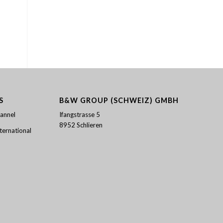
S
B&W GROUP (SCHWEIZ) GMBH
annel
Ifangstrasse 5
8952 Schlieren
ernational