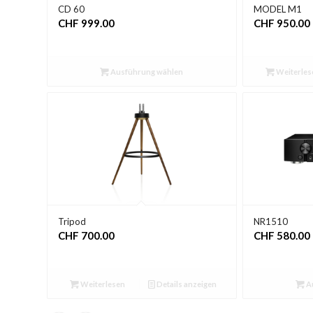
CD 60
MODEL M1
CHF
999.00
CHF
950.00
Ausführung wählen
Weiterles
Tripod
NR1510
CHF
700.00
CHF
580.00
Weiterlesen
Details anzeigen
A