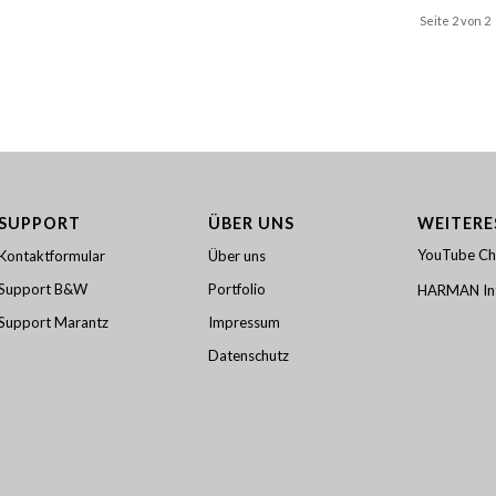
Seite 2 von 2
SUPPORT
ÜBER UNS
WEITERE
YouTube Ch
Kontaktformular
Über uns
Support B&W
Portfolio
HARMAN Int
Support Marantz
Impressum
Datenschutz