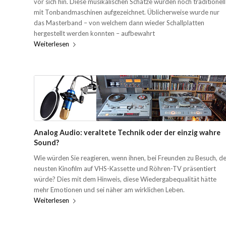
vor sich hin. Diese musikalischen Schätze wurden noch traditionell
mit Tonbandmaschinen aufgezeichnet. Üblicherweise wurde nur
das Masterband – von welchem dann wieder Schallplatten
hergestellt werden konnten – aufbewahrt
Weiterlesen
Analog Audio: veraltete Technik oder der einzig wahre
Sound?
Wie würden Sie reagieren, wenn ihnen, bei Freunden zu Besuch, d
neusten Kinofilm auf VHS-Kassette und Röhren-TV präsentiert
würde? Dies mit dem Hinweis, diese Wiedergabequalität hätte
mehr Emotionen und sei näher am wirklichen Leben.
Weiterlesen