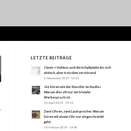
LETZTE BEITRÄGE
Clavin + Hobbes und die Schallplatte An sich
einfach, aber trotzdem verstörend
5. November 2019 - 14:23
«So hören wie der Künstler im Studio»
Warum dies oft nur ein trivialer
Werbespruch ist.
16. April 2019 - 19:16
e
Zwei Ohren, zwei Lautsprecher. Warum
hören mit einem Ohr nur eingeschränkt
geht.
19. Februar 2019 - 14:40